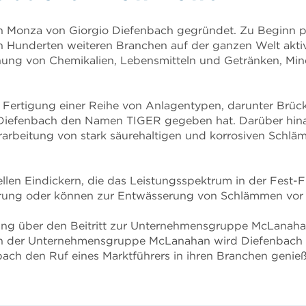
en Monza von Giorgio Diefenbach gegründet. Zu Beginn p
n Hunderten weiteren Branchen auf der ganzen Welt aktiv 
ung von Chemikalien, Lebensmitteln und Getränken, Miner
d Fertigung einer Reihe von Anlagentypen, darunter Brüc
Diefenbach den Namen TIGER gegeben hat. Darüber hinau
 Verarbeitung von stark säurehaltigen und korrosiven Schl
llen Eindickern, die das Leistungsspektrum in der Fest-
ung oder können zur Entwässerung von Schlämmen vor ei
ung über den Beitritt zur Unternehmensgruppe McLanahan
 der Unternehmensgruppe McLanahan wird Diefenbach zu
ach den Ruf eines Marktführers in ihren Branchen genie