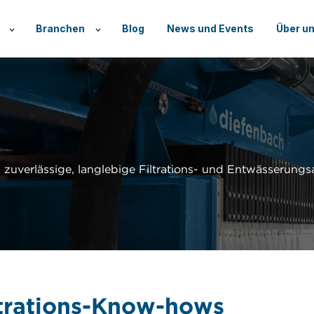
Branchen
Blog
News und Events
Über u
h zuverlässige, langlebige Filtrations- und Entwässerungs
ltrations-Know-hows