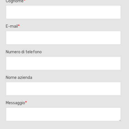
Cognome
*
E-mail
*
Numero di telefono
Nome azienda
Messaggio
*