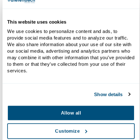
e opzionali per garantire un elevato livello di
filtrazione e/o disidratazione e per semplificare il
funzionamento e la manutenzione delle
This website uses cookies
apparecchiature. Con oltre un secolo di esperienza
We use cookies to personalize content and ads, to
nella progettazione di apparecchiature per la
provide social media features and to analyze our traffic.
separazione liquido-solido per una varietà di
We also share information about your use of our site with
industrie, la validità dei test di laboratorio di
our social media, advertising and analytics partners who
Diefenbach è garantita dal successo delle
may combine it with other information that you’ve provided
installazioni di queste apparecchiature in tutto il
to them or that they’ve collected from your use of their
mondo.
services.
Show details
Servizi
Allow all
Customize