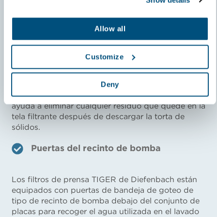
Los filtros de prensa TIGER de Diefenbach se
alimentan desde ambos extremos de la prensa
Allow all
para mejorar el llenado de la cámara.
Agitación de placas
Customize
Deny
Los filtros de prensa TIGER de Diefenbach
incorporan una etapa de agitación de placas que
ayuda a eliminar cualquier residuo que quede en la
tela filtrante después de descargar la torta de
sólidos.
Puertas del recinto de bomba
Los filtros de prensa TIGER de Diefenbach están
equipados con puertas de bandeja de goteo de
tipo de recinto de bomba debajo del conjunto de
placas para recoger el agua utilizada en el lavado