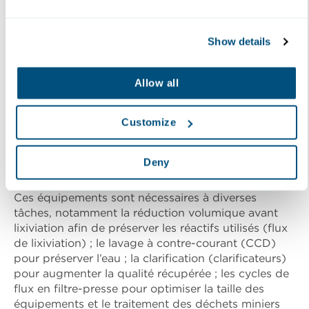
Lavage et épaississement dans
Show details
les procédés
hydrométallurgiques
Allow all
Les épaississeurs sont utilisés massivement dans les
Customize
procédés hydrométallurgiques tels que le procédé
Bayer pour l’aluminium, le procédé HPAL (High-
Pressure Acid Leaching) pour le nickel latéritique
Deny
ou la lixiviation par cyanuration pour l’or.
Ces équipements sont nécessaires à diverses
tâches, notamment la réduction volumique avant
lixiviation afin de préserver les réactifs utilisés (flux
de lixiviation) ; le lavage à contre-courant (CCD)
pour préserver l’eau ; la clarification (clarificateurs)
pour augmenter la qualité récupérée ; les cycles de
flux en filtre-presse pour optimiser la taille des
équipements et le traitement des déchets miniers